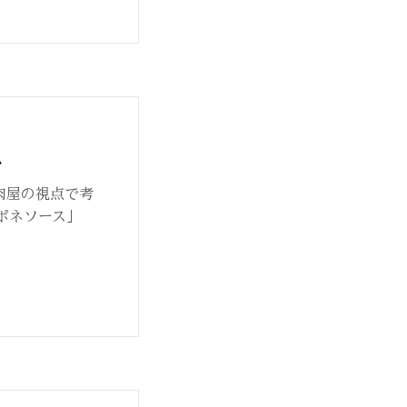
ス
。肉屋の視点で考
ポネソース」