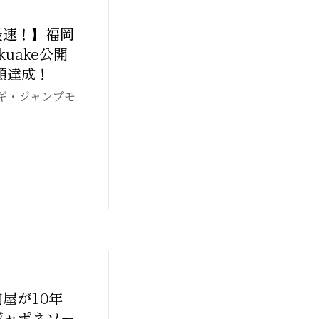
最速！】福岡
uake公開
額達成！
ギ・ジャンプモ
屋が10年
ジャポネソー